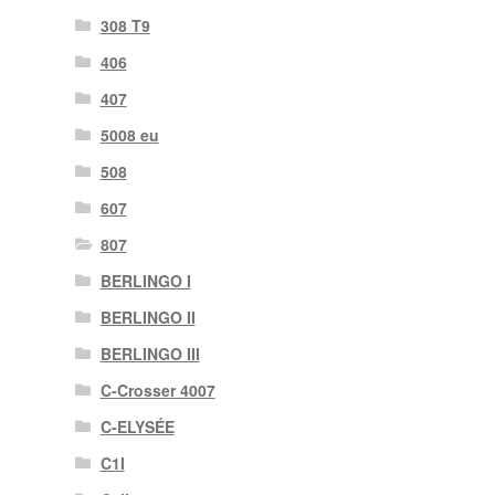
308 T9
406
407
5008 eu
508
607
807
BERLINGO I
BERLINGO II
BERLINGO III
C-Crosser 4007
C-ELYSÉE
C1I