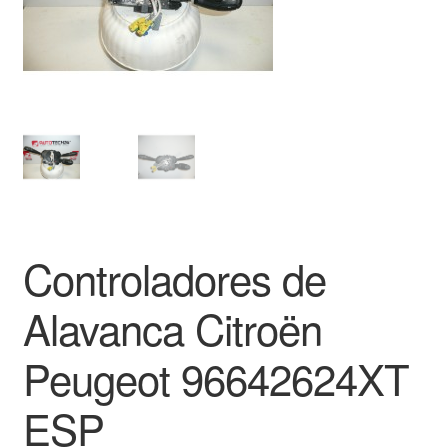
Pagamentos
Pagamentos
Política de Privacidade
Procedimento de Reclamação
Reclamações
Controladores de
Sobre nós
Alavanca Citroën
Termos e Condições
Peugeot 96642624XT
Transporte
ESP