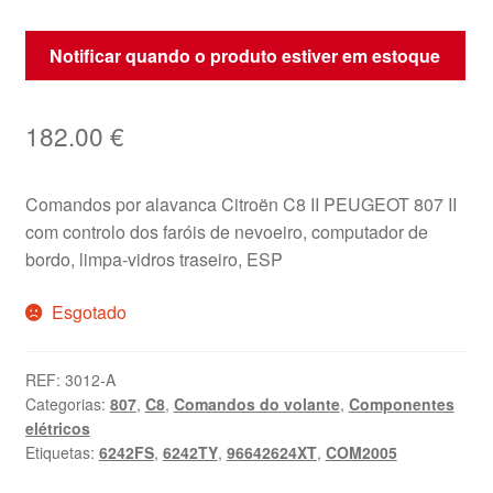
Notificar quando o produto estiver em estoque
182.00
€
Comandos por alavanca Citroën C8 II PEUGEOT 807 II
com controlo dos faróis de nevoeiro, computador de
bordo, limpa-vidros traseiro, ESP
Esgotado
REF:
3012-A
Categorias:
807
,
C8
,
Comandos do volante
,
Componentes
elétricos
Etiquetas:
6242FS
,
6242TY
,
96642624XT
,
COM2005