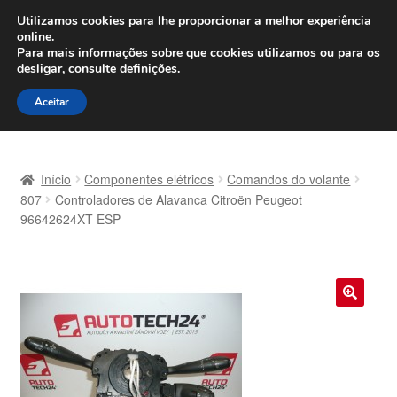
ENVIO a partir de 7 EUR
Utilizamos cookies para lhe proporcionar a melhor experiência
online.
Seg-Sex, das 9h às 16h
800 500 967
Para mais informações sobre que cookies utilizamos ou para os
desligar, consulte
definições
.
Ir
Saltar
Menu
Aceitar
para
para
a
o
Início
navegação
conteúdo
Início
Componentes elétricos
Comandos do volante
Carrinho
807
Controladores de Alavanca Citroën Peugeot
96642624XT ESP
Confira
Contato
🔍
Envio para todo o planeta
Minha conta