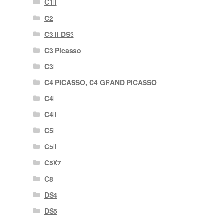
C1II
C2
C3 II DS3
C3 Picasso
C3I
C4 PICASSO, C4 GRAND PICASSO
C4I
C4II
C5I
C5II
C5X7
C8
DS4
DS5