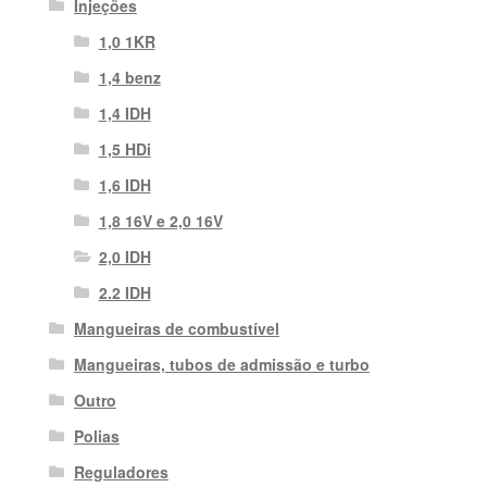
Injeções
1,0 1KR
1,4 benz
1,4 IDH
1,5 HDi
1,6 IDH
1,8 16V e 2,0 16V
2,0 IDH
2.2 IDH
Mangueiras de combustível
Mangueiras, tubos de admissão e turbo
Outro
Polias
Reguladores