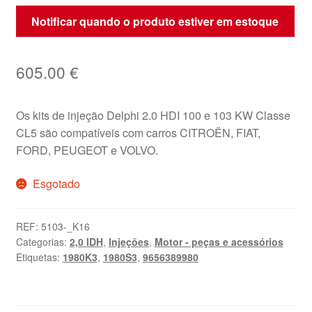
Notificar quando o produto estiver em estoque
605.00
€
Os kits de injeção Delphi 2.0 HDI 100 e 103 KW Classe
CL5 são compatíveis com carros CITROËN, FIAT,
FORD, PEUGEOT e VOLVO.
Esgotado
REF:
5103-_K16
Categorias:
2,0 IDH
,
Injeções
,
Motor - peças e acessórios
Etiquetas:
1980K3
,
1980S3
,
9656389980