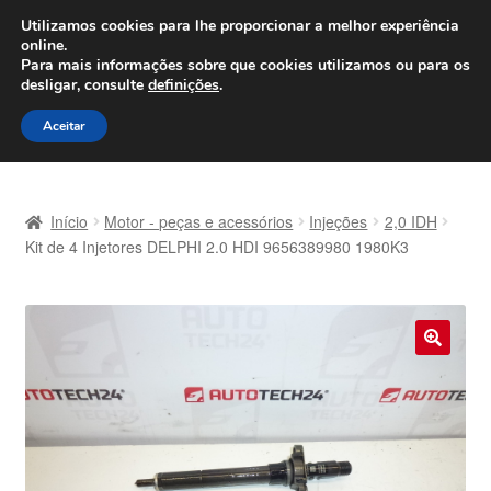
ENVIO a partir de 7 EUR
Utilizamos cookies para lhe proporcionar a melhor experiência
online.
Seg-Sex, das 9h às 16h
800 500 967
Para mais informações sobre que cookies utilizamos ou para os
desligar, consulte
definições
.
Ir
Saltar
Menu
Aceitar
para
para
a
o
Início
navegação
conteúdo
Início
Motor - peças e acessórios
Injeções
2,0 IDH
Carrinho
Kit de 4 Injetores DELPHI 2.0 HDI 9656389980 1980K3
Confira
Contato
🔍
Envio para todo o planeta
Minha conta