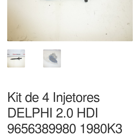
Pagamentos
Pagamentos
Política de Privacidade
Procedimento de Reclamação
Reclamações
Kit de 4 Injetores
Sobre nós
DELPHI 2.0 HDI
Termos e Condições
9656389980 1980K3
Transporte