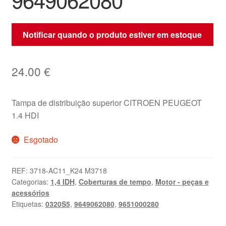
Notificar quando o produto estiver em estoque
24.00
€
Tampa de distribuição superior CITROEN PEUGEOT
1.4 HDI
Esgotado
REF:
3718-AC11_K24 M3718
Categorias:
1,4 IDH
,
Coberturas de tempo
,
Motor - peças e
acessórios
Etiquetas:
0320S5
,
9649062080
,
9651000280