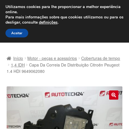
ENVIO a partir de 7 EUR
Utilizamos cookies para lhe proporcionar a melhor experiência
online.
Seg-Sex, das 9h às 16h
800 500 967
Para mais informações sobre que cookies utilizamos ou para os
desligar, consulte
definições
.
Ir
Saltar
Menu
Aceitar
para
para
a
o
Início
navegação
conteúdo
Início
Motor - peças e acessórios
Coberturas de tempo
Carrinho
1,4 IDH
Capa Da Correia De Distribuição Citroën Peugeot
1.4 HDI 9649062080
Confira
Contato
🔍
Envio para todo o planeta
Minha conta