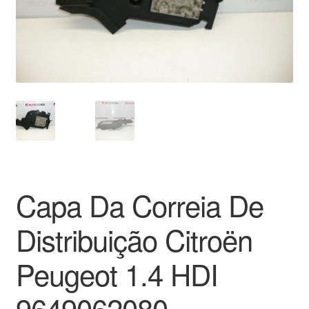
Pagamentos
Pagamentos
Política de Privacidade
Procedimento de Reclamação
Reclamações
Capa Da Correia De
Sobre nós
Distribuição Citroën
Termos e Condições
Peugeot 1.4 HDI
Transporte
9649062080