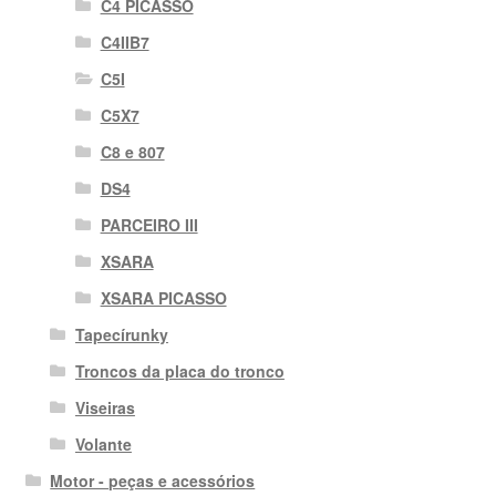
C4 PICASSO
C4IIB7
C5I
C5X7
C8 e 807
DS4
PARCEIRO III
XSARA
XSARA PICASSO
Tapecírunky
Troncos da placa do tronco
Viseiras
Volante
Motor - peças e acessórios