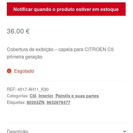
Notificar quando o produto estiver em estoque
36.00
€
Cobertura de exibição – capela para CITROEN C5
primeira geração
Esgotado
REF:
4517-AH11_K30
Categorias:
C5I
,
Interior
,
Painéis e suas partes
Etiquetas:
80203ZN
,
9632678477
Descrição