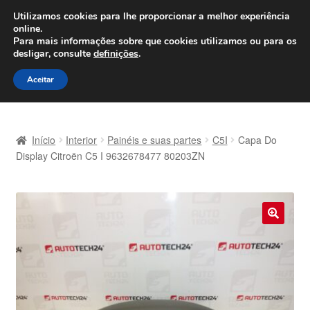
ENVIO a partir de 7 EUR
Utilizamos cookies para lhe proporcionar a melhor experiência
online.
Seg-Sex, das 9h às 16h
800 500 967
Para mais informações sobre que cookies utilizamos ou para os
desligar, consulte
definições
.
Ir
Saltar
Menu
Aceitar
para
para
a
o
Início
navegação
conteúdo
Início
Interior
Painéis e suas partes
C5I
Capa Do
Carrinho
Display Citroën C5 I 9632678477 80203ZN
Confira
Contato
🔍
Envio para todo o planeta
Minha conta