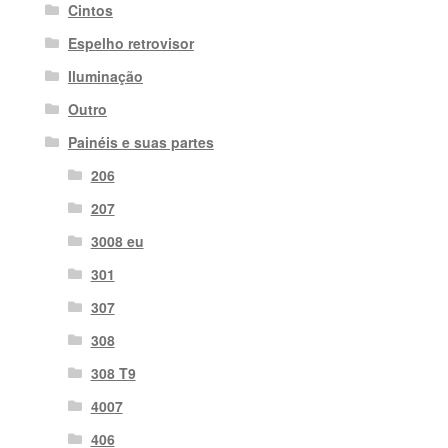
Cintos
Espelho retrovisor
Iluminação
Outro
Painéis e suas partes
206
207
3008 eu
301
307
308
308 T9
4007
406