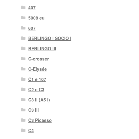
407
5008 eu
607
BERLINGO I SÓCIO I
BERLINGO III
C-crosser
C-Elysée
C1 e 107
C2 e C3
C3 II (A51)
C3 III
C3 Picasso
C4