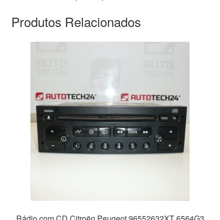
Produtos Relacionados
Rádio com CD Citroën Peugeot 96552632XT 6564G3