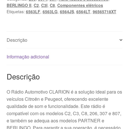
BERLINGO II
,
C2
,
C3I
,
C8
,
Componentes elétricos
Etiquetas:
6563LF
,
6563LG
,
6564JS
,
6564LT
,
96565718XT
Descrição
Informação adicional
Descrição
O Rádio Automotivo CLARION é a solução ideal para os
veículos Citroën e Peugeot, oferecendo excelente
qualidade de som e funcionalidade. Este rádio é
compatível com os modelos C2, C3, C8, 206, 307 e 807,
e também se adequa aos modelos PARTNER e
BERLINGO. Para garantir a sua operação, é necessário