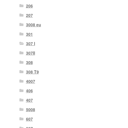
206
207
3008 eu
301
307 I
307II
308
308 T9
4007
406
407
5008
607