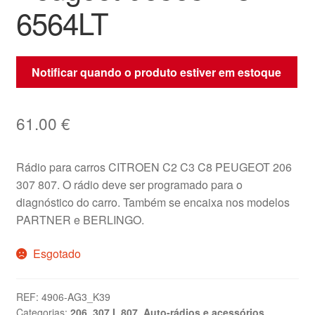
6564LT
Notificar quando o produto estiver em estoque
61.00
€
Rádio para carros CITROEN C2 C3 C8 PEUGEOT 206
307 807. O rádio deve ser programado para o
diagnóstico do carro. Também se encaixa nos modelos
PARTNER e BERLINGO.
Esgotado
REF:
4906-AG3_K39
Categorias:
206
,
307 I
,
807
,
Auto-rádios e acessórios
,