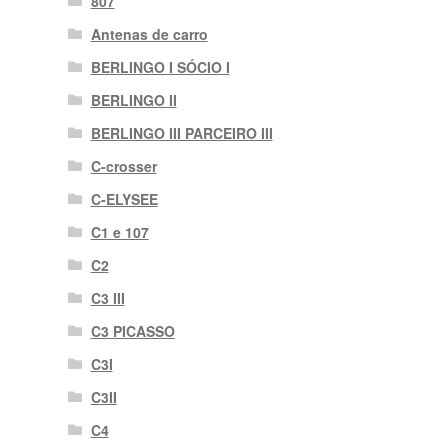
807
Antenas de carro
BERLINGO I SÓCIO I
BERLINGO II
BERLINGO III PARCEIRO III
C-crosser
C-ELYSEE
C1 e 107
C2
C3 III
C3 PICASSO
C3I
C3II
C4