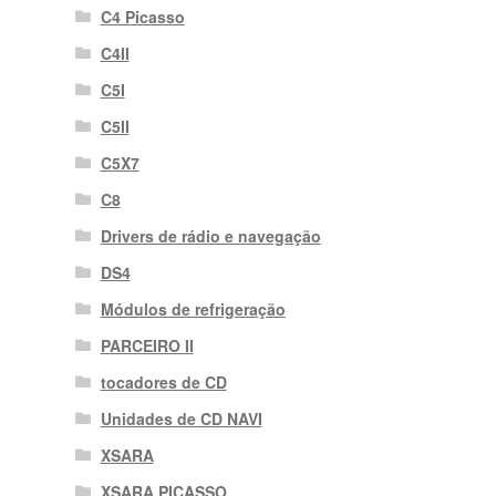
C4 Picasso
C4II
C5I
C5II
C5X7
C8
Drivers de rádio e navegação
DS4
Módulos de refrigeração
PARCEIRO II
tocadores de CD
Unidades de CD NAVI
XSARA
XSARA PICASSO