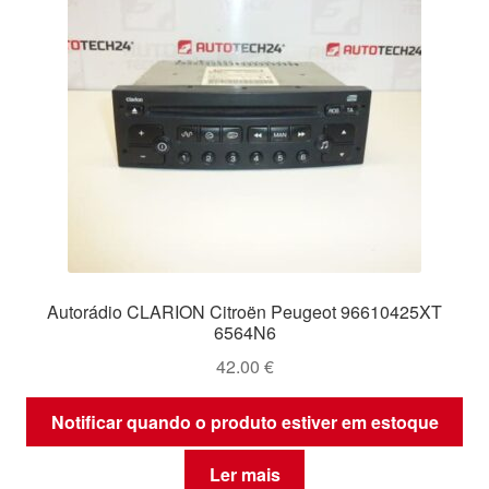
Autorádio CLARION Citroën Peugeot 96610425XT
6564N6
42.00
€
Notificar quando o produto estiver em estoque
Ler mais