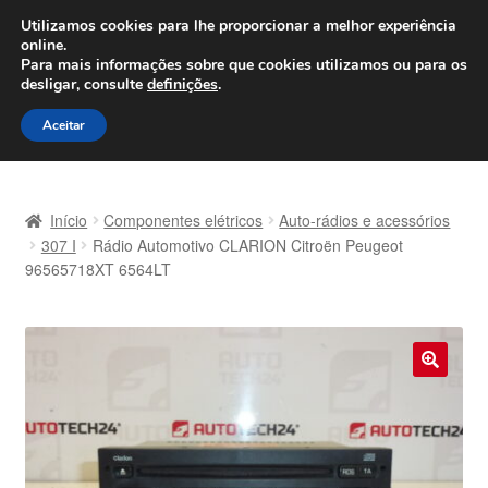
ENVIO a partir de 7 EUR
Utilizamos cookies para lhe proporcionar a melhor experiência
online.
Seg-Sex, das 9h às 16h
800 500 967
Para mais informações sobre que cookies utilizamos ou para os
desligar, consulte
definições
.
Ir
Saltar
Menu
Aceitar
para
para
a
o
Início
navegação
conteúdo
Início
Componentes elétricos
Auto-rádios e acessórios
Carrinho
307 I
Rádio Automotivo CLARION Citroën Peugeot
96565718XT 6564LT
Confira
Contato
🔍
Envio para todo o planeta
Minha conta