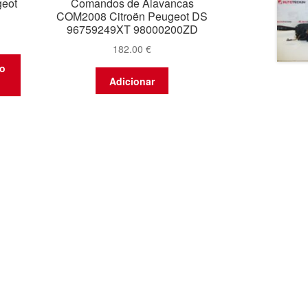
geot
Comandos de Alavancas
COM2008 Citroën Peugeot DS
96759249XT 98000200ZD
182.00
€
to
Adicionar