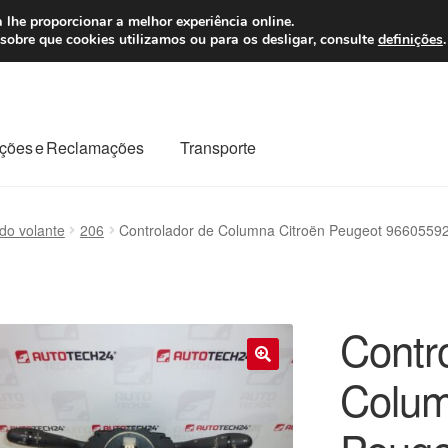
 7 EUR
Seg-Sex, da
 lhe proporcionar a melhor experiência online.
sobre que cookies utilizamos ou para os desligar, consulte
definições
.
ções e Reclamações
Transporte
odo o planeta
Minha conta
Pagamentos
Pagamentos
o volante
206
Controlador de Columna Citroën Peugeot 966055
Reclamação
Reclamações
Sobre nós
Termos e Condições
Contr
Colum
🔍