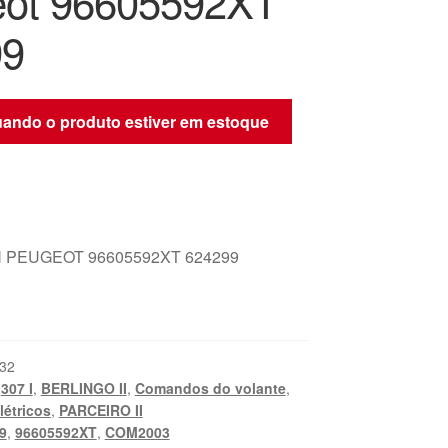
ot 96605592XT
99
quando o produto estiver em estoque
 PEUGEOT 96605592XT 624299
32
,
307 I
,
BERLINGO II
,
Comandos do volante
,
étricos
,
PARCEIRO II
9
,
96605592XT
,
COM2003