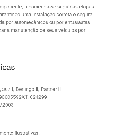
componente, recomenda-se seguir as etapas
arantindo uma instalação correta e segura.
ada por automecânicos ou por entusiastas
zar a manutenção de seus veículos por
icas
307 I, Berlingo II, Partner II
 96605592XT, 624299
OM2003
ente ilustrativas.