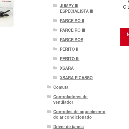
JUMPY III
Ci
ESPECIALISTA III
PARCEIRO II
PARCEIRO III
N
PARCEIROS
PERITO II
PERITO III
XSARA
XSARA PICASSO
Comuta
Controladores de
ventilador
Controles de aquecimento
do ar condicionado
Driver de janela