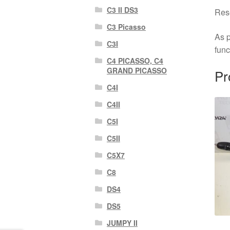
C3 II DS3
Rese
C3 Picasso
As p
C3I
fun
C4 PICASSO, C4
GRAND PICASSO
Pr
C4I
C4II
C5I
C5II
C5X7
C8
DS4
DS5
JUMPY II