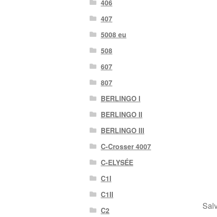
406
407
5008 eu
508
607
807
BERLINGO I
BERLINGO II
BERLINGO III
C-Crosser 4007
C-ELYSÉE
C1I
C1II
Salv
C2