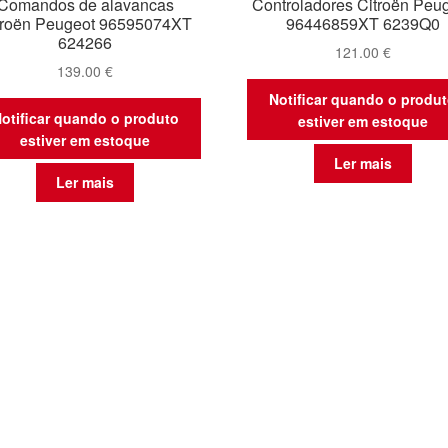
Comandos de alavancas
Controladores Citroën Peu
troën Peugeot 96595074XT
96446859XT 6239Q0
624266
121.00
€
139.00
€
Notificar quando o produ
otificar quando o produto
estiver em estoque
estiver em estoque
Ler mais
Ler mais