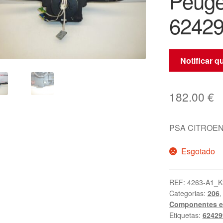
Peuge
6242
Notificar 
182.00
€
PSA CITROEN
Esgotado
REF:
4263-A1_K
Categorias:
206
Componentes el
Etiquetas:
62429