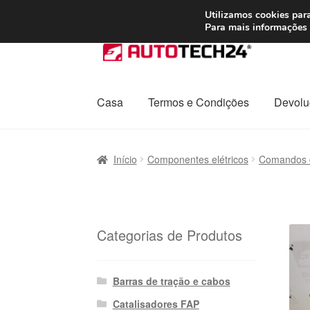
ENVIO a partir de
Utilizamos cookies para
Para mais informações 
Ir
Saltar
para
para
a
o
navegação
conteúdo
Casa
Termos e Condições
Devolu
Início
Carrinho
Confira
Contato
Envio para t
Início
Componentes elétricos
Comandos d
Política de Privacidade
Procedimento de 
Transporte
Categorias de Produtos
Barras de tração e cabos
Catalisadores FAP