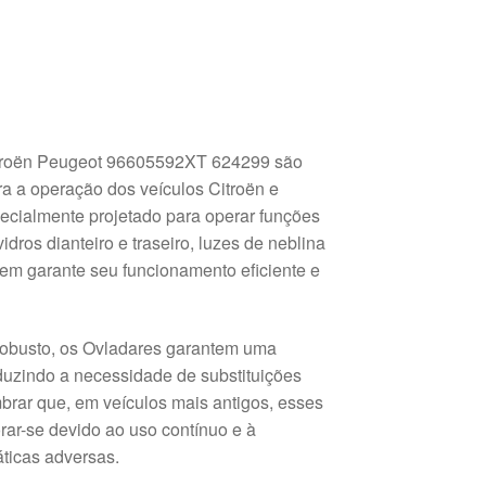
troën Peugeot 96605592XT 624299 são
a a operação dos veículos Citroën e
ecialmente projetado para operar funções
vidros dianteiro e traseiro, luzes de neblina
item garante seu funcionamento eficiente e
robusto, os Ovladares garantem uma
duzindo a necessidade de substituições
mbrar que, em veículos mais antigos, esses
ar-se devido ao uso contínuo e à
ticas adversas.