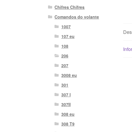
Chifres Chifres
Comandos do volante
1007
Des
107 eu
108
Info
206
207
3008 eu
301
307 I
307II
308 eu
308 T9