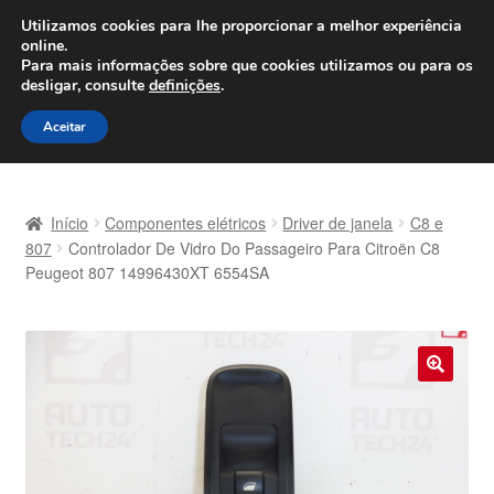
ENVIO a partir de 7 EUR
Utilizamos cookies para lhe proporcionar a melhor experiência
online.
Seg-Sex, das 9h às 16h
800 500 967
Para mais informações sobre que cookies utilizamos ou para os
desligar, consulte
definições
.
Ir
Saltar
Menu
Aceitar
para
para
a
o
Início
navegação
conteúdo
Início
Componentes elétricos
Driver de janela
C8 e
Carrinho
807
Controlador De Vidro Do Passageiro Para Citroën C8
Peugeot 807 14996430XT 6554SA
Confira
Contato
🔍
Envio para todo o planeta
Minha conta