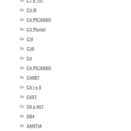
C1 e 107
C3 III
C3 PICASSO
C3 Pluriel
C3I
C3II
C4
C4 PICASSO
C4IIB7
C5 I e II
C5X7
C8 e 807
DS4
XANTIA