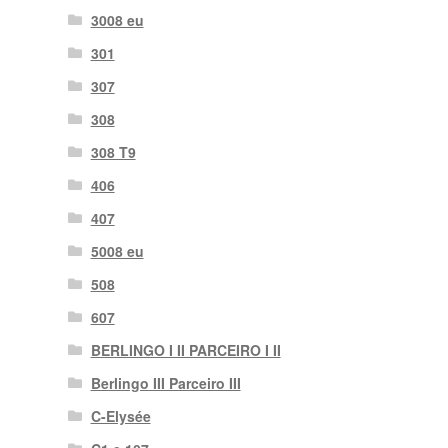
3008 eu
301
307
308
308 T9
406
407
5008 eu
508
607
BERLINGO I II PARCEIRO I II
Berlingo III Parceiro III
C-Elysée