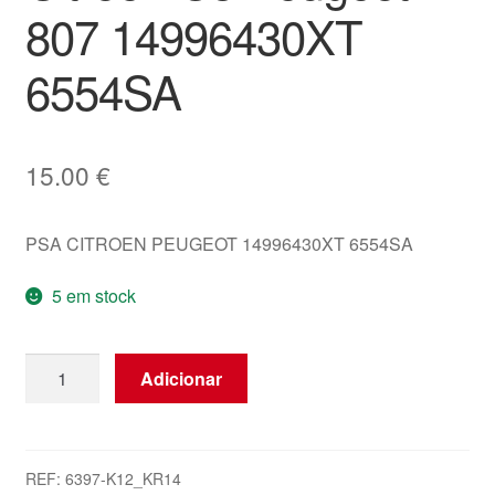
807 14996430XT
6554SA
15.00
€
PSA CITROEN PEUGEOT 14996430XT 6554SA
5 em stock
Quantidade
Adicionar
de
Controlador
De
Vidro
REF:
6397-K12_KR14