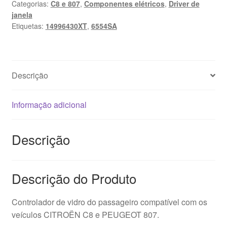
Categorias:
C8 e 807
,
Componentes elétricos
,
Driver de
Do
janela
Passageiro
Etiquetas:
14996430XT
,
6554SA
Para
Citroën
C8
Peugeot
Descrição
807
14996430XT
Informação adicional
6554SA
Descrição
Descrição do Produto
Controlador de vidro do passageiro compatível com os
veículos CITROËN C8 e PEUGEOT 807.