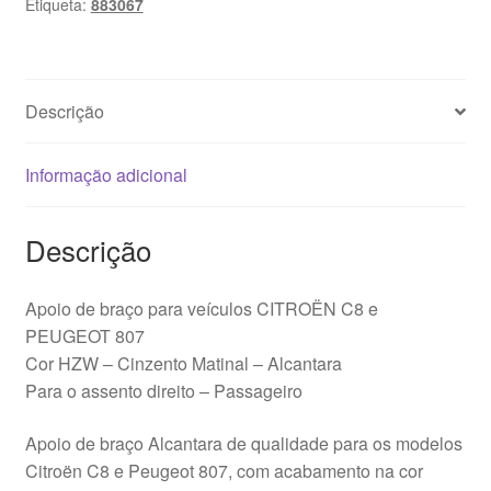
Etiqueta:
883067
Passageiro
Citroën
C8
Peugeot
Descrição
807
883067
Informação adicional
Descrição
Apoio de braço para veículos CITROËN C8 e
PEUGEOT 807
Cor HZW – Cinzento Matinal – Alcantara
Para o assento direito – Passageiro
Apoio de braço Alcantara de qualidade para os modelos
Citroën C8 e Peugeot 807, com acabamento na cor