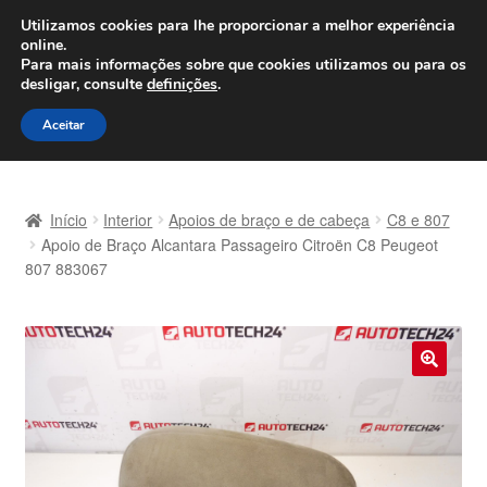
ENVIO a partir de 7 EUR
Utilizamos cookies para lhe proporcionar a melhor experiência
online.
Seg-Sex, das 9h às 16h
800 500 967
Para mais informações sobre que cookies utilizamos ou para os
desligar, consulte
definições
.
Ir
Saltar
Menu
Aceitar
para
para
a
o
Início
navegação
conteúdo
Início
Interior
Apoios de braço e de cabeça
C8 e 807
Carrinho
Apoio de Braço Alcantara Passageiro Citroën C8 Peugeot
807 883067
Confira
Contato
🔍
Envio para todo o planeta
Minha conta