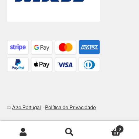
©
A24 Portugal
-
Política de Privacidade
0
Pesquisar
Pesquisa