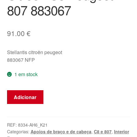
807 883067
91.00
€
Stellantis citroën peugeot
883067 NFP
1 em stock
Quantidade
Adicionar
de
Apoio
de
Braço
REF:
8334-AH6_K21
Categorias:
Apoios de braço e de cabeça
,
C8 e 807
,
Interior
Alcantara