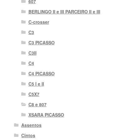
607
BERLINGO II e III PARCEIRO II e III
C-crosser
C3
C3 PICASSO
C3II
C4
C4 PICASSO
C5 I e II
C5X7
C8 e 807
XSARA PICASSO
Assentos
Cintos