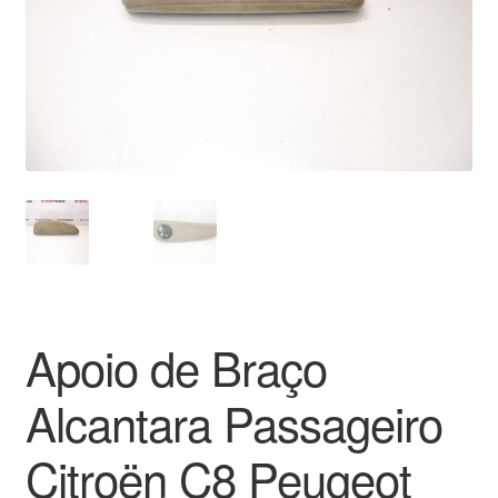
Pagamentos
Pagamentos
Política de Privacidade
Procedimento de Reclamação
Reclamações
Sobre nós
Apoio de Braço
Termos e Condições
Alcantara Passageiro
Transporte
Citroën C8 Peugeot