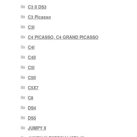
C3 II DS3
C3 Picasso
C3I
C4 PICASSO, C4 GRAND PICASSO
C4I
C4II
C5I
C5II
C5X7
C8
DS4
DS5
JUMPY II