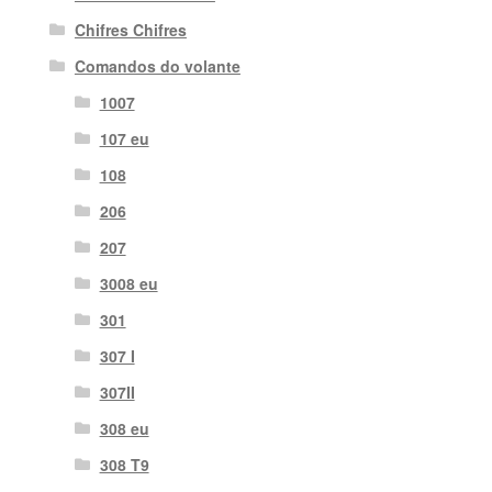
Chifres Chifres
Comandos do volante
1007
107 eu
108
206
207
3008 eu
301
307 I
307II
308 eu
308 T9