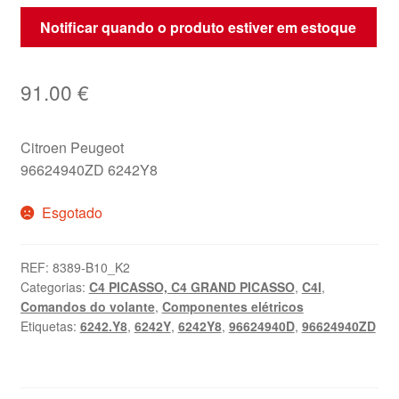
Notificar quando o produto estiver em estoque
91.00
€
Citroen Peugeot
96624940ZD 6242Y8
Esgotado
REF:
8389-B10_K2
Categorias:
C4 PICASSO, C4 GRAND PICASSO
,
C4I
,
Comandos do volante
,
Componentes elétricos
Etiquetas:
6242.Y8
,
6242Y
,
6242Y8
,
96624940D
,
96624940ZD