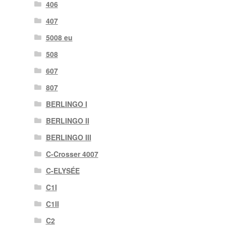
406
407
5008 eu
508
607
807
BERLINGO I
BERLINGO II
BERLINGO III
C-Crosser 4007
C-ELYSÉE
C1I
C1II
C2