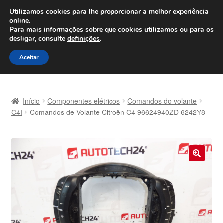
ENVIO a partir de 7 EUR
Utilizamos cookies para lhe proporcionar a melhor experiência
online.
Seg-Sex, das 9h às 16h
800 500 967
Para mais informações sobre que cookies utilizamos ou para os
desligar, consulte
definições
.
Ir
Saltar
Menu
Aceitar
para
para
a
o
Início
navegação
conteúdo
Início
Componentes elétricos
Comandos do volante
Carrinho
C4I
Comandos de Volante Citroën C4 96624940ZD 6242Y8
Confira
Contato
🔍
Envio para todo o planeta
Minha conta