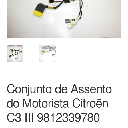
Pagamentos
Pagamentos
Política de Privacidade
Procedimento de Reclamação
Reclamações
Conjunto de Assento
Sobre nós
do Motorista Citroën
Termos e Condições
C3 III 9812339780
Transporte