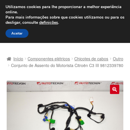
ENVIO a partir de 7 EUR
Utilizamos cookies para lhe proporcionar a melhor experiência
online.
Seg-Sex, das 9h às 16h
800 500 967
Para mais informações sobre que cookies utilizamos ou para os
desligar, consulte
definições
.
Ir
Saltar
Menu
Aceitar
para
para
a
o
Início
navegação
conteúdo
Início
Componentes elétricos
Chicotes de cabos
Outro
Carrinho
Conjunto de Assento do Motorista Citroën C3 III 9812339780
Confira
Contato
🔍
Envio para todo o planeta
Minha conta