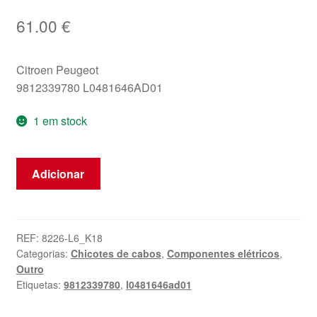
61.00
€
Citroen Peugeot
9812339780 L0481646AD01
1 em stock
Quantidade
Adicionar
de
Conjunto
de
Assento
REF:
8226-L6_K18
Categorias:
Chicotes de cabos
,
Componentes elétricos
,
do
Outro
Motorista
Etiquetas:
9812339780
,
l0481646ad01
Citroën
C3