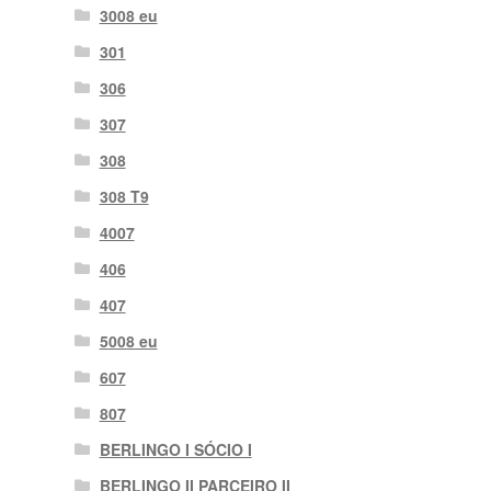
3008 eu
301
306
307
308
308 T9
4007
406
407
5008 eu
607
807
BERLINGO I SÓCIO I
BERLINGO II PARCEIRO II