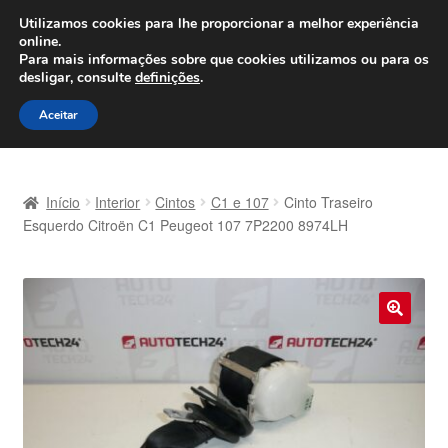
ENVIO a partir de 7 EUR
Utilizamos cookies para lhe proporcionar a melhor experiência
online.
Seg-Sex, das 9h às 16h
800 500 967
Para mais informações sobre que cookies utilizamos ou para os
desligar, consulte
definições
.
Ir
Saltar
Menu
Aceitar
para
para
a
o
Início
navegação
conteúdo
Início
Interior
Cintos
C1 e 107
Cinto Traseiro
Carrinho
Esquerdo Citroën C1 Peugeot 107 7P2200 8974LH
Confira
Contato
🔍
Envio para todo o planeta
Minha conta