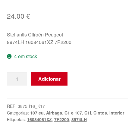
24.00
€
Stellantis Citroën Peugeot
8974LH 16084061XZ 7P2200
4 em stock
Quantidade
Adicionar
de
Cinto
Traseiro
Esquerdo
REF:
3875-I16_K17
Categorias:
107 eu
,
Airbags
,
C1 e 107
,
C1I
,
Cintos
,
Interior
Citroën
Etiquetas:
16084061XZ
,
7P2200
,
8974LH
C1
Peugeot