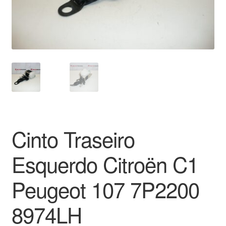
Pagamentos
Pagamentos
Política de Privacidade
Procedimento de Reclamação
Reclamações
Cinto Traseiro
Sobre nós
Esquerdo Citroën C1
Termos e Condições
Peugeot 107 7P2200
Transporte
8974LH