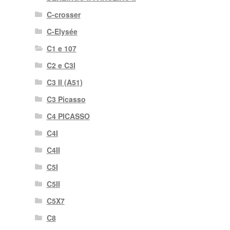
C-crosser
C-Elysée
C1 e 107
C2 e C3I
C3 II (A51)
C3 Picasso
C4 PICASSO
C4I
C4II
C5I
C5II
C5X7
C8