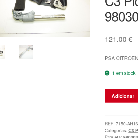
C3 Pi
9803
121.00
€
PSA CITROEN
1 em stock
Quantidade
Adicionar
de
Cinto
De
Segurança
REF:
7150-AH1
Categorias:
C3 P
Direito
Etiqueta:
98030