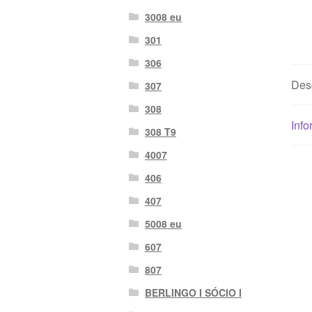
3008 eu
301
306
Des
307
308
Info
308 T9
4007
406
407
5008 eu
607
807
BERLINGO I SÓCIO I