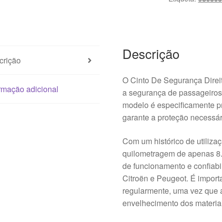
Frontal
Citroën
C3
Picasso
Descrição
98030356XX
crição
O Cinto De Segurança Direi
rmação adicional
a segurança de passageiros
modelo é especificamente p
garante a proteção necessár
Com um histórico de utiliz
quilometragem de apenas 8.
de funcionamento e confiabil
Citroën e Peugeot. É importa
regularmente, uma vez que a
envelhecimento dos materia