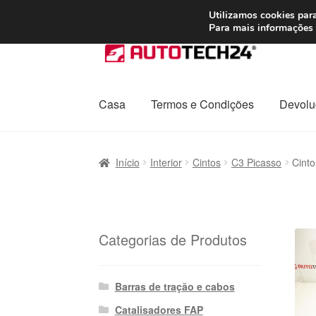
ENVIO a partir de
Utilizamos cookies para
Para mais informações 
Ir
Saltar
para
para
a
o
navegação
conteúdo
Casa
Termos e Condições
Devolu
Início
Carrinho
Confira
Contato
Envio para t
Início
Interior
Cintos
C3 Picasso
Cinto
Política de Privacidade
Procedimento de 
Transporte
Categorias de Produtos
Barras de tração e cabos
Catalisadores FAP