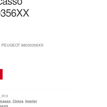
casso
0356XX
 PEUGEOT 98030356XX
6_K13
icasso
,
Cintos
,
Interior
356XX