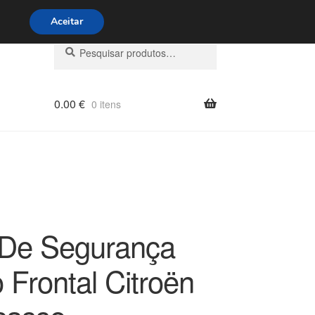
s 9h às 16h
800 500 967
Aceitar
Pesquisar
Pesquisa
por:
0.00
€
0 itens
 De Segurança
o Frontal Citroën