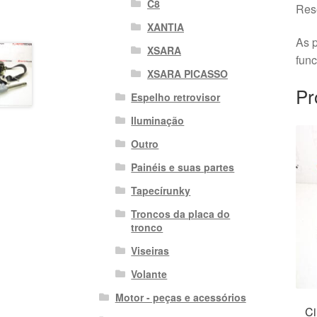
C8
Rese
XANTIA
As p
XSARA
fun
XSARA PICASSO
Pr
Espelho retrovisor
Iluminação
Outro
Painéis e suas partes
Tapecírunky
Troncos da placa do
tronco
Viseiras
Volante
Motor - peças e acessórios
Ci