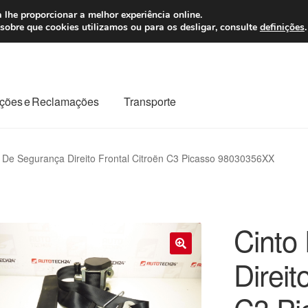
 7 EUR
Seg-Sex, da
 lhe proporcionar a melhor experiência online.
sobre que cookies utilizamos ou para os desligar, consulte
definições
.
ções e Reclamações
Transporte
odo o planeta
Minha conta
Pagamentos
Pagamentos
 De Segurança Direito Frontal Citroën C3 Picasso 98030356XX
Reclamação
Reclamações
Sobre nós
Termos e Condições
Cinto
Direit
🔍