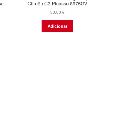
so
Citroën C3 Picasso 8975GV
30.00
€
Adicionar