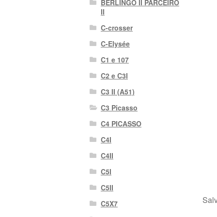
BERLINGO II PARCEIRO
II
C-crosser
C-Elysée
C1 e 107
C2 e C3I
C3 II (A51)
C3 Picasso
C4 PICASSO
C4I
C4II
C5I
C5II
Salv
C5X7