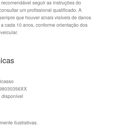
 é recomendável seguir as instruções do
consultar um profissional qualificado. A
a sempre que houver sinais visíveis de danos
 a cada 10 anos, conforme orientação dos
veicular.
icas
Picasso
: 98030356XX
 disponível
ente ilustrativas.