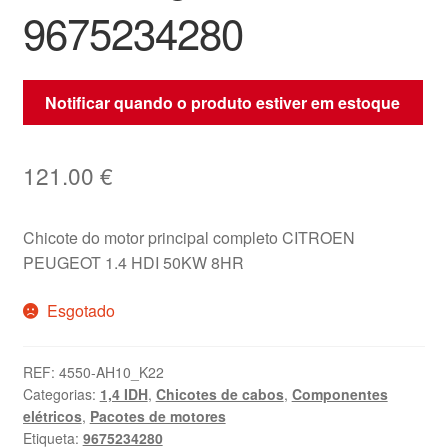
9675234280
Notificar quando o produto estiver em estoque
121.00
€
Chicote do motor principal completo CITROEN
PEUGEOT 1.4 HDI 50KW 8HR
Esgotado
REF:
4550-AH10_K22
Categorias:
1,4 IDH
,
Chicotes de cabos
,
Componentes
elétricos
,
Pacotes de motores
Etiqueta:
9675234280