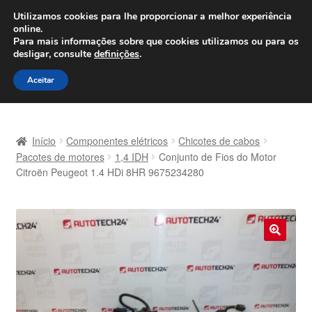
ENVIO a partir de 7 EUR
Utilizamos cookies para lhe proporcionar a melhor experiência
online.
Seg-Sex, das 9h às 16h
800 500 967
Para mais informações sobre que cookies utilizamos ou para os
desligar, consulte
definições
.
Ir
Saltar
Menu
Aceitar
para
para
a
o
Início
navegação
conteúdo
Início
Componentes elétricos
Chicotes de cabos
Carrinho
Pacotes de motores
1,4 IDH
Conjunto de Fios do Motor
Citroën Peugeot 1.4 HDi 8HR 9675234280
Confira
Contato
🔍
Envio para todo o planeta
Minha conta