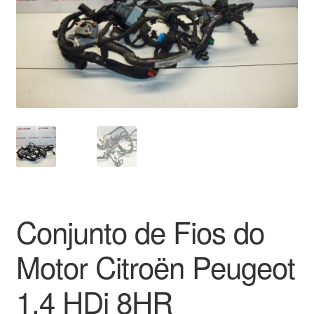
Pagamentos
Pagamentos
Política de Privacidade
Procedimento de Reclamação
Reclamações
Sobre nós
Conjunto de Fios do
Termos e Condições
Motor Citroën Peugeot
Transporte
1.4 HDi 8HR