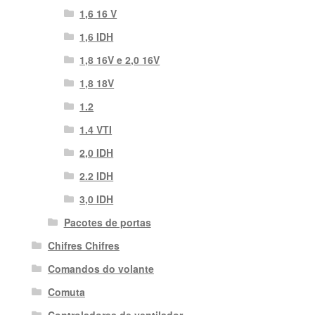
1,6 16 V
1,6 IDH
1,8 16V e 2,0 16V
1,8 18V
1.2
1.4 VTI
2,0 IDH
2.2 IDH
3,0 IDH
Pacotes de portas
Chifres Chifres
Comandos do volante
Comuta