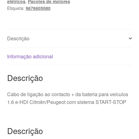
elétricos
,
Pacotes de motores
terminal
Etiqueta:
9676605080
positivo
da
bateria
Citroën
Descrição
Peugeot
9676605080
Informação adicional
Descrição
Cabo de ligação ao contacto + da bateria para veículos
1.6 e-HDI Citroën/Peugeot com sistema START-STOP
Descrição