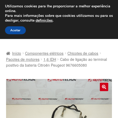
ENVIO a partir de 7 EUR
Utilizamos cookies para lhe proporcionar a melhor experiência
online.
Seg-Sex, das 9h às 16h
800 500 967
Para mais informações sobre que cookies utilizamos ou para os
desligar, consulte
definições
.
Ir
Saltar
Menu
Aceitar
para
para
a
o
Início
navegação
conteúdo
Início
Componentes elétricos
Chicotes de cabos
Carrinho
Pacotes de motores
1,6 IDH
Cabo de ligação ao terminal
positivo da bateria Citroën Peugeot 9676605080
Confira
Contato
🔍
Envio para todo o planeta
Minha conta