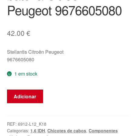
Peugeot 9676605080
42.00
€
Stellantis Citroën Peugeot
9676605080
1 em stock
Quantidade
Adicionar
de
Cabo
de
ligação
REF:
6912-L12_K18
Categorias:
1,6 IDH
,
Chicotes de cabos
,
Componentes
ao