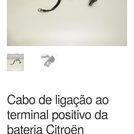
Pagamentos
Pagamentos
Política de Privacidade
Procedimento de Reclamação
Reclamações
Sobre nós
Cabo de ligação ao
Termos e Condições
terminal positivo da
Transporte
bateria Citroën