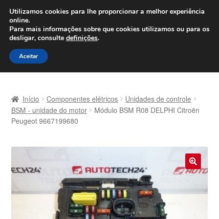
ENVIO a partir de 7 EUR
Utilizamos cookies para lhe proporcionar a melhor experiência
online.
Seg-Sex, das 9h às 16h
800 500 967
Para mais informações sobre que cookies utilizamos ou para os
desligar, consulte
definições
.
Ir
Saltar
Menu
Aceitar
para
para
a
o
Início
navegação
conteúdo
Início
Componentes elétricos
Unidades de controle
Carrinho
BSM - unidade do motor
Módulo BSM R08 DELPHI Citroën
Peugeot 9667199680
Confira
Contato
🔍
Envio para todo o planeta
Minha conta