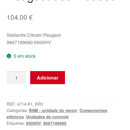
104.00
€
Stellantis Citroën Peugeot
9667199680 6500HV
5 em stock
Quantidade
Adicionar
de
Módulo
BSM
R08
REF:
4714-K1_KR3
Categorias:
BSM - unidade do motor
,
Componentes
DELPHI
elétricos
,
Unidades de controle
Citroën
Etiquetas:
6500HV
,
9667199680
Peugeot