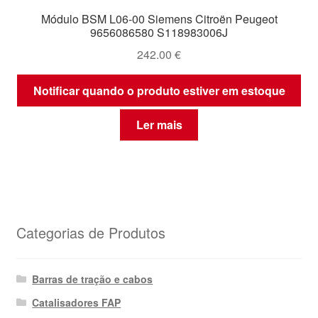
Módulo BSM L06-00 Siemens Citroën Peugeot
9656086580 S118983006J
242.00
€
Notificar quando o produto estiver em estoque
Ler mais
Categorias de Produtos
Barras de tração e cabos
Catalisadores FAP