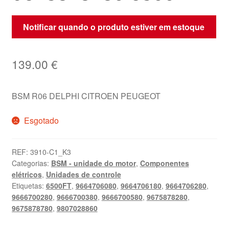
Notificar quando o produto estiver em estoque
139.00
€
BSM R06 DELPHI CITROEN PEUGEOT
Esgotado
REF:
3910-C1_K3
Categorias:
BSM - unidade do motor
,
Componentes
elétricos
,
Unidades de controle
Etiquetas:
6500FT
,
9664706080
,
9664706180
,
9664706280
,
9666700280
,
9666700380
,
9666700580
,
9675878280
,
9675878780
,
9807028860