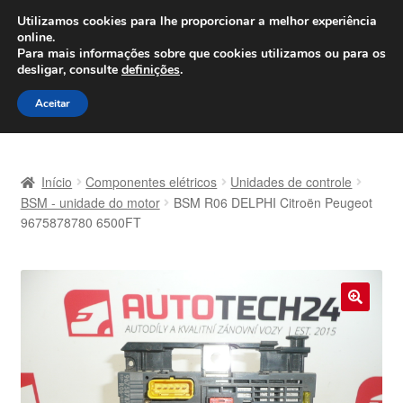
ENVIO a partir de 7 EUR
Utilizamos cookies para lhe proporcionar a melhor experiência
online.
Seg-Sex, das 9h às 16h
800 500 967
Para mais informações sobre que cookies utilizamos ou para os
desligar, consulte
definições
.
Ir
Saltar
Menu
Aceitar
para
para
a
o
Início
navegação
conteúdo
Início
Componentes elétricos
Unidades de controle
Carrinho
BSM - unidade do motor
BSM R06 DELPHI Citroën Peugeot
9675878780 6500FT
Confira
Contato
🔍
Envio para todo o planeta
Minha conta