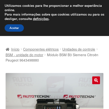
ENVIO a partir de 7 EUR
Utilizamos cookies para lhe proporcionar a melhor experiência
online.
Seg-Sex, das 9h às 16h
800 500 967
Para mais informações sobre que cookies utilizamos ou para os
desligar, consulte
definições
.
Ir
Saltar
Menu
Aceitar
para
para
a
o
Início
navegação
conteúdo
Início
Componentes elétricos
Unidades de controle
Carrinho
BSM - unidade do motor
Módulo BSM B3 Siemens Citroën
Peugeot 9643498880
Confira
Contato
🔍
Envio para todo o planeta
Minha conta