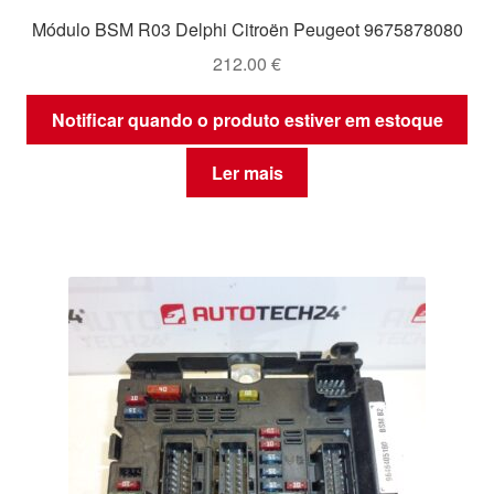
Módulo BSM R03 Delphi Citroën Peugeot 9675878080
212.00
€
Notificar quando o produto estiver em estoque
Ler mais