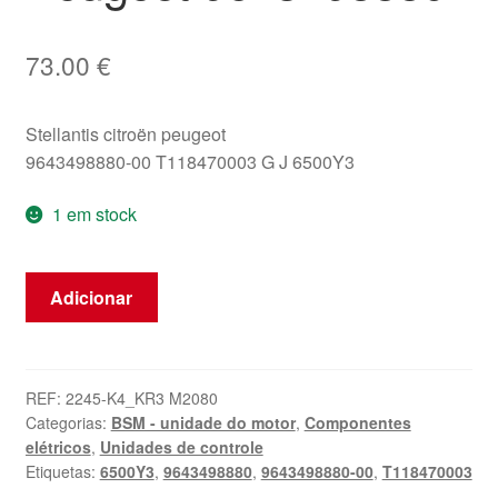
73.00
€
Stellantis citroën peugeot
9643498880-00 T118470003 G J 6500Y3
1 em stock
Quantidade
Adicionar
de
Módulo
BSM
B3
REF:
2245-K4_KR3 M2080
Categorias:
BSM - unidade do motor
,
Componentes
Siemens
elétricos
,
Unidades de controle
Citroën
Etiquetas:
6500Y3
,
9643498880
,
9643498880-00
,
T118470003
Peugeot