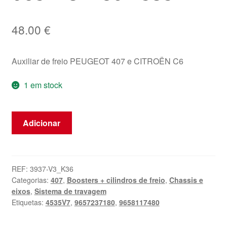
48.00
€
Auxiliar de freio PEUGEOT 407 e CITROËN C6
1 em stock
Quantidade
Adicionar
de
Posicionador
de
Freio
REF:
3937-V3_K36
Categorias:
407
,
Boosters + cilindros de freio
,
Chassis e
Citroën
eixos
,
Sistema de travagem
Peugeot
Etiquetas:
4535V7
,
9657237180
,
9658117480
9657237180
4535V7