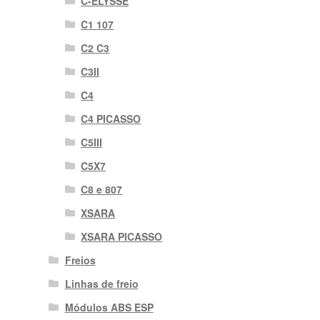
C-ELYSSE
C1 107
C2 C3
C3II
C4
C4 PICASSO
C5III
C5X7
C8 e 807
XSARA
XSARA PICASSO
Freios
Linhas de freio
Módulos ABS ESP