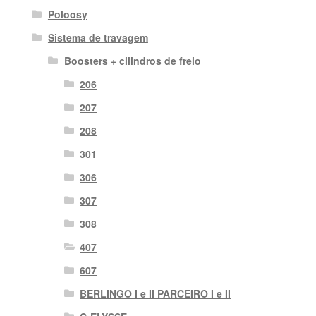
Poloosy
Sistema de travagem
Boosters + cilindros de freio
206
207
208
301
306
307
308
407
607
BERLINGO I e II PARCEIRO I e II