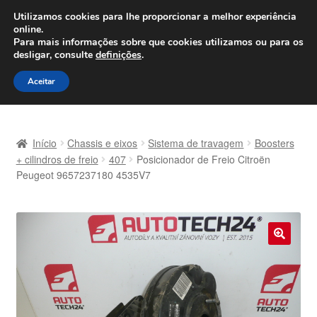
ENVIO a partir de 7 EUR
Utilizamos cookies para lhe proporcionar a melhor experiência
online.
Seg-Sex, das 9h às 16h
800 500 967
Para mais informações sobre que cookies utilizamos ou para os
desligar, consulte
definições
.
Ir
Saltar
Menu
Aceitar
para
para
a
o
Início
navegação
conteúdo
Início
Chassis e eixos
Sistema de travagem
Boosters
Carrinho
+ cilindros de freio
407
Posicionador de Freio Citroën
Peugeot 9657237180 4535V7
Confira
Contato
🔍
Envio para todo o planeta
Minha conta