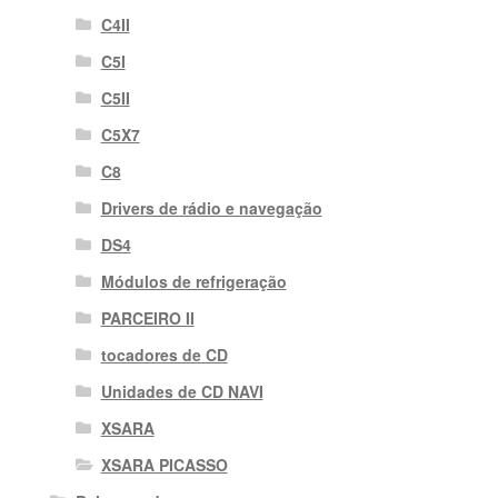
C4II
C5I
C5II
C5X7
C8
Drivers de rádio e navegação
DS4
Módulos de refrigeração
PARCEIRO II
tocadores de CD
Unidades de CD NAVI
XSARA
XSARA PICASSO