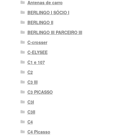
Antenas de carro
BERLINGO I SÓCIO I
BERLINGO II
BERLINGO III PARCEIRO III
C-crosser
C-ELYSEE
C1 e 107
C2
C3 III
C3 PICASSO
C3I
C3II
C4
C4 Picasso