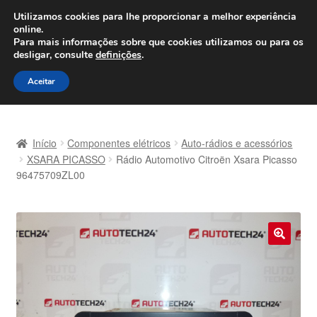
ENVIO a partir de 7 EUR
Utilizamos cookies para lhe proporcionar a melhor experiência
online.
Seg-Sex, das 9h às 16h
800 500 967
Para mais informações sobre que cookies utilizamos ou para os
desligar, consulte
definições
.
Ir
Saltar
Menu
Aceitar
para
para
a
o
Início
navegação
conteúdo
Início
Componentes elétricos
Auto-rádios e acessórios
Carrinho
XSARA PICASSO
Rádio Automotivo Citroën Xsara Picasso
96475709ZL00
Confira
Contato
🔍
Envio para todo o planeta
Minha conta