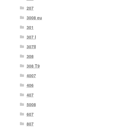
207
3008 eu
301
307 I
307II
308
308 T9
4007
406
407
5008
607
807