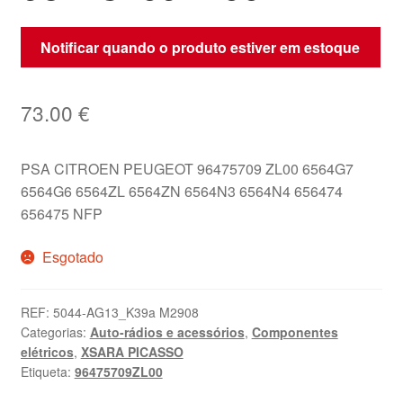
Notificar quando o produto estiver em estoque
73.00
€
PSA CITROEN PEUGEOT 96475709 ZL00 6564G7
6564G6 6564ZL 6564ZN 6564N3 6564N4 656474
656475 NFP
Esgotado
REF:
5044-AG13_K39a M2908
Categorias:
Auto-rádios e acessórios
,
Componentes
elétricos
,
XSARA PICASSO
Etiqueta:
96475709ZL00