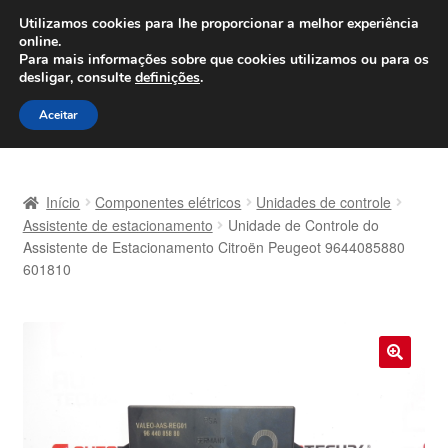
ENVIO a partir de 7 EUR
Utilizamos cookies para lhe proporcionar a melhor experiência
online.
Seg-Sex, das 9h às 16h
800 500 967
Para mais informações sobre que cookies utilizamos ou para os
desligar, consulte
definições
.
Ir
Saltar
Menu
Aceitar
para
para
a
o
Início
navegação
conteúdo
Início
Componentes elétricos
Unidades de controle
Carrinho
Assistente de estacionamento
Unidade de Controle do
Assistente de Estacionamento Citroën Peugeot 9644085880
601810
Confira
Contato
Envio para todo o planeta
🔍
Minha conta