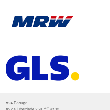
A24 Portugal
Av da Liberdade 258 7ºE #132