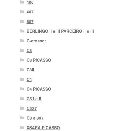
406
407
607
BERLINGO II e III PARCEIRO II e III
C-crosser
C3
C3 PICASSO
C3II
C4
C4 PICASSO
C5 I e II
C5X7
C8 e 807
XSARA PICASSO