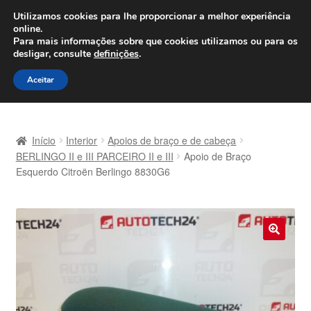
ENVIO a partir de 7 EUR
Utilizamos cookies para lhe proporcionar a melhor experiência
online.
Seg-Sex, das 9h às 16h
800 500 967
Para mais informações sobre que cookies utilizamos ou para os
desligar, consulte
definições
.
Ir
Saltar
Menu
Aceitar
para
para
a
o
Início
navegação
conteúdo
Início
Interior
Apoios de braço e de cabeça
Carrinho
BERLINGO II e III PARCEIRO II e III
Apoio de Braço
Esquerdo Citroën Berlingo 8830G6
Confira
Contato
🔍
Envio para todo o planeta
Minha conta