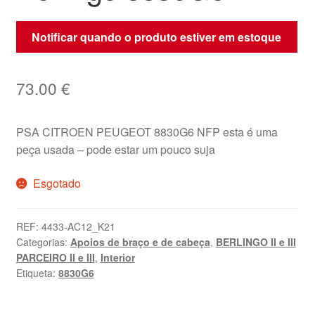
Notificar quando o produto estiver em estoque
73.00
€
PSA CITROEN PEUGEOT 8830G6 NFP esta é uma
peça usada – pode estar um pouco suja
Esgotado
REF:
4433-AC12_K21
Categorias:
Apoios de braço e de cabeça
,
BERLINGO II e III
PARCEIRO II e III
,
Interior
Etiqueta:
8830G6