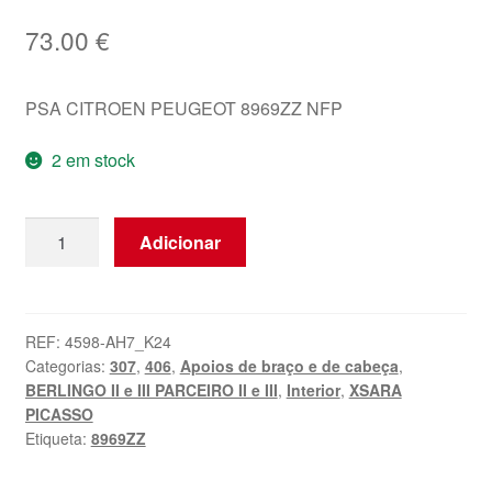
73.00
€
PSA CITROEN PEUGEOT 8969ZZ NFP
2 em stock
Quantidade
Adicionar
de
Descanso
de
Braço
REF:
4598-AH7_K24
Categorias:
307
,
406
,
Apoios de braço e de cabeça
,
Direito
BERLINGO II e III PARCEIRO II e III
,
Interior
,
XSARA
Citroën
PICASSO
Peugeot
Etiqueta:
8969ZZ
8969ZZ