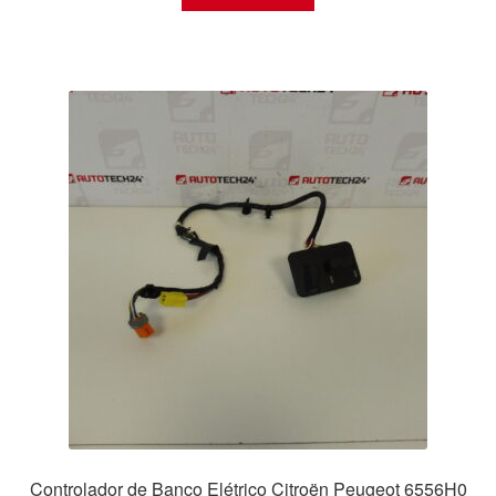
Controlador de Banco Elétrico Citroën Peugeot 6556H0