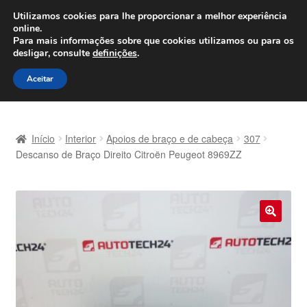
ENVIO a partir de 7 EUR
Utilizamos cookies para lhe proporcionar a melhor experiência
online.
Seg-Sex, das 9h às 16h
800 500 967
Para mais informações sobre que cookies utilizamos ou para os
desligar, consulte
definições
.
Ir
Saltar
Menu
Aceitar
para
para
a
o
Início
navegação
conteúdo
Início
Interior
Apoios de braço e de cabeça
307
Carrinho
Descanso de Braço Direito Citroën Peugeot 8969ZZ
Confira
Contato
🔍
Envio para todo o planeta
Minha conta