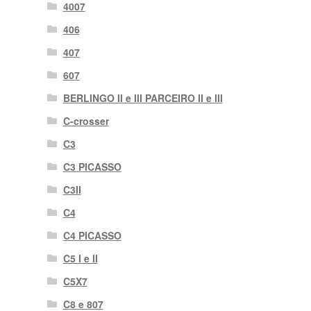
4007
406
407
607
BERLINGO II e III PARCEIRO II e III
C-crosser
C3
C3 PICASSO
C3II
C4
C4 PICASSO
C5 I e II
C5X7
C8 e 807