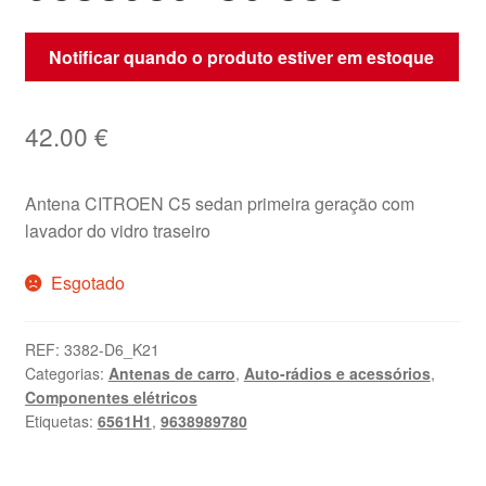
Notificar quando o produto estiver em estoque
42.00
€
Antena CITROEN C5 sedan primeira geração com
lavador do vidro traseiro
Esgotado
REF:
3382-D6_K21
Categorias:
Antenas de carro
,
Auto-rádios e acessórios
,
Componentes elétricos
Etiquetas:
6561H1
,
9638989780