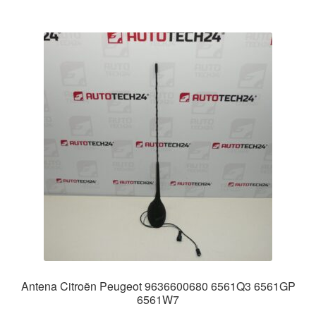
Antena Citroën Peugeot 9636600680 6561Q3 6561GP
6561W7