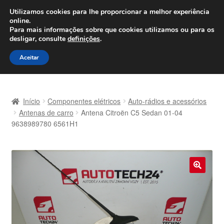
ENVIO a partir de 7 EUR
Utilizamos cookies para lhe proporcionar a melhor experiência
online.
Seg-Sex, das 9h às 16h
800 500 967
Para mais informações sobre que cookies utilizamos ou para os
desligar, consulte
definições
.
Ir
Saltar
Menu
Aceitar
para
para
a
o
Início
navegação
conteúdo
Início
Componentes elétricos
Auto-rádios e acessórios
Carrinho
Antenas de carro
Antena Citroën C5 Sedan 01-04
9638989780 6561H1
Confira
Contato
🔍
Envio para todo o planeta
Minha conta