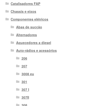
Catalisadores FAP
Chassis e eixos
Componentes elétricos
Abas de sucção
Alternadores
Aquecedores a diesel
Auto-rádios e acessórios
206
207
3008 eu
301
307 I
307II
308