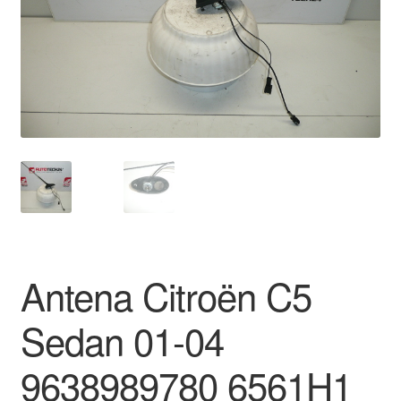
Pagamentos
Pagamentos
Política de Privacidade
Procedimento de Reclamação
Reclamações
Sobre nós
Antena Citroën C5
Termos e Condições
Sedan 01-04
Transporte
9638989780 6561H1