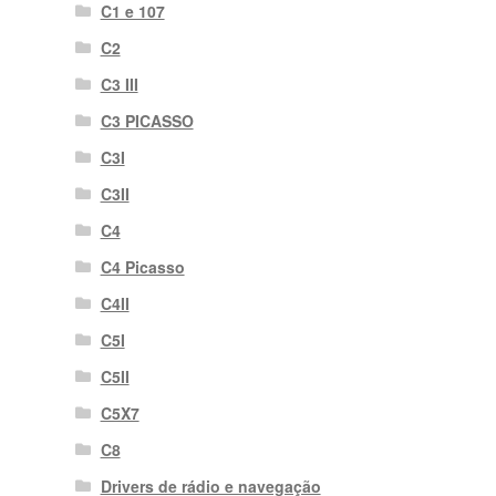
C1 e 107
C2
C3 III
C3 PICASSO
C3I
C3II
C4
C4 Picasso
C4II
C5I
C5II
C5X7
C8
Drivers de rádio e navegação