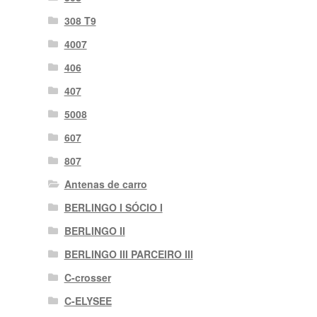
308 T9
4007
406
407
5008
607
807
Antenas de carro
BERLINGO I SÓCIO I
BERLINGO II
BERLINGO III PARCEIRO III
C-crosser
C-ELYSEE