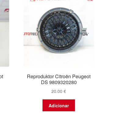
ot
Reproduktor Citroën Peugeot
DS 9809320280
20.00
€
Adicionar