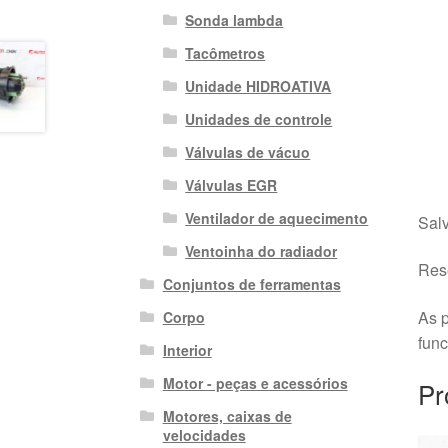
Sonda lambda
Tacômetros
Unidade HIDROATIVA
Unidades de controle
Válvulas de vácuo
Válvulas EGR
Ventilador de aquecimento
Salv
Ventoinha do radiador
Rese
Conjuntos de ferramentas
As p
Corpo
fun
Interior
Motor - peças e acessórios
Pr
Motores, caixas de
velocidades