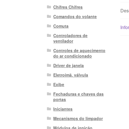
Chifres Chifres
Des
Comandos do volante
Comuta
Info
Controladores de
ventilador
Controles de aquecimento
do ar condicionado
Driver de janela
Eletroímã. válvula
Exibe
Fechaduras e chaves das
portas
Iniciantes
Mecanismos do limpador
Módulos de ignição