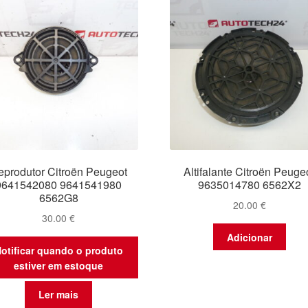
eprodutor Citroën Peugeot
Altifalante Citroën Peuge
9641542080 9641541980
9635014780 6562X2
6562G8
20.00
€
30.00
€
Adicionar
otificar quando o produto
estiver em estoque
Ler mais