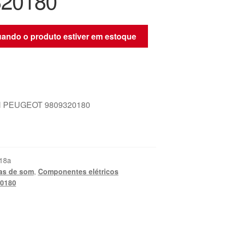
320180
quando o produto estiver em estoque
 PEUGEOT 9809320180
18a
as de som
,
Componentes elétricos
0180