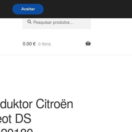
s 9h às 16h
800 500 967
Aceitar
Pesquisar
Pesquisa
por:
0.00
€
0 itens
duktor Citroën
ot DS