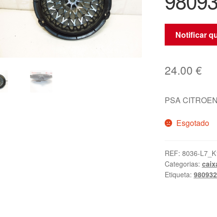
9809
Notificar 
24.00
€
PSA CITROEN
Esgotado
REF:
8036-L7_K
Categorias:
caix
Etiqueta:
980932