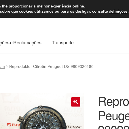
 7 EUR
Seg-Sex, da
 lhe proporcionar a melhor experiência online.
sobre que cookies utilizamos ou para os desligar, consulte
definições
.
ções e Reclamações
Transporte
odo o planeta
Minha conta
Pagamentos
Pagamentos
som
Reproduktor Citroën Peugeot DS 9809320180
Reclamação
Reclamações
Sobre nós
Termos e Condições
Repro
Peuge
🔍