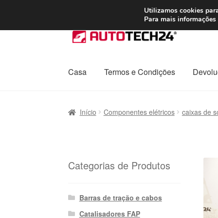
ENVIO a partir de
Utilizamos cookies para
Para mais informações 
Ir
Saltar
para
para
a
o
navegação
conteúdo
Casa
Termos e Condições
Devolu
Início
Carrinho
Confira
Contato
Envio para t
Início
Componentes elétricos
caixas de 
Política de Privacidade
Procedimento de 
Transporte
Categorias de Produtos
Barras de tração e cabos
Catalisadores FAP