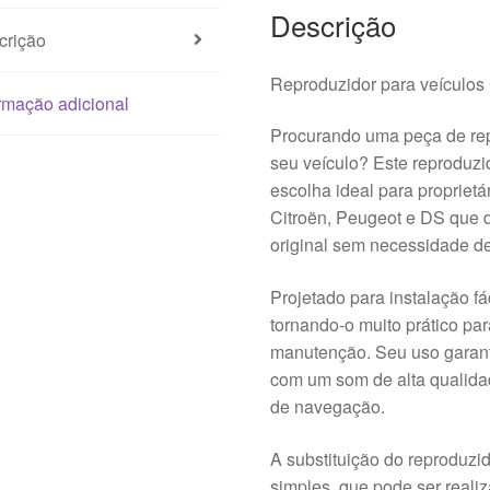
Descrição
crição
Reproduzidor para veícul
rmação adicional
Procurando uma peça de rep
seu veículo? Este reproduzi
escolha ideal para propriet
Citroën, Peugeot e DS que 
original sem necessidade d
Projetado para instalação fá
tornando-o muito prático pa
manutenção. Seu uso garante
com um som de alta qualidad
de navegação.
A substituição do reproduzi
simples, que pode ser real