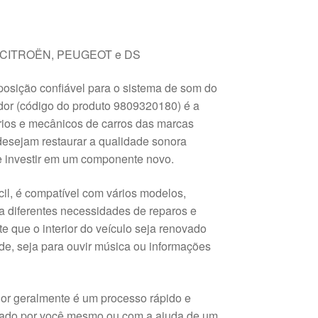
os CITROËN, PEUGEOT e DS
osição confiável para o sistema de som do
dor (código do produto 9809320180) é a
ários e mecânicos de carros das marcas
desejam restaurar a qualidade sonora
e investir em um componente novo.
cil, é compatível com vários modelos,
ra diferentes necessidades de reparos e
 que o interior do veículo seja renovado
e, seja para ouvir música ou informações
dor geralmente é um processo rápido e
izado por você mesmo ou com a ajuda de um