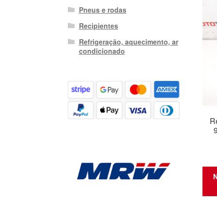
Pneus e rodas
Recipientes
Refrigeração, aquecimento, ar
condicionado
R
N