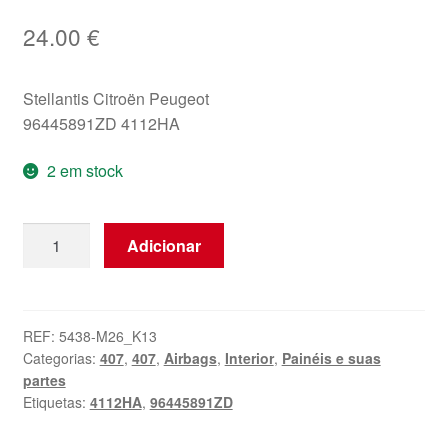
24.00
€
Stellantis Citroën Peugeot
96445891ZD 4112HA
2 em stock
Quantidade
Adicionar
de
Airbag
de
volante
REF:
5438-M26_K13
Categorias:
407
,
407
,
Airbags
,
Interior
,
Painéis e suas
Peugeot
partes
407
Etiquetas:
4112HA
,
96445891ZD
96445891ZD
4112HA