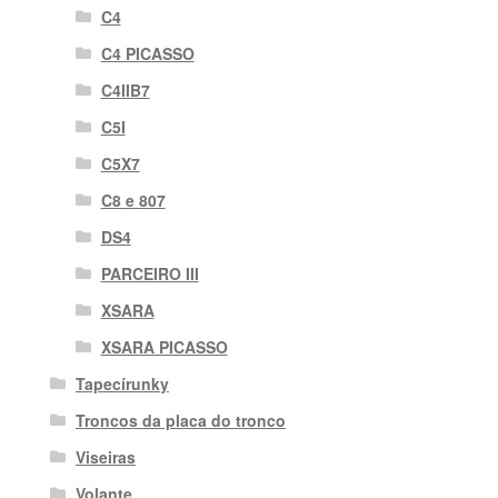
C4
C4 PICASSO
C4IIB7
C5I
C5X7
C8 e 807
DS4
PARCEIRO III
XSARA
XSARA PICASSO
Tapecírunky
Troncos da placa do tronco
Viseiras
Volante