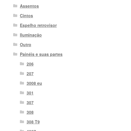
Assentos
Cintos
Espelho retrovisor
Iluminação
Outro
Painéis e suas partes
206
207
3008 eu
301
307
308
308 T9