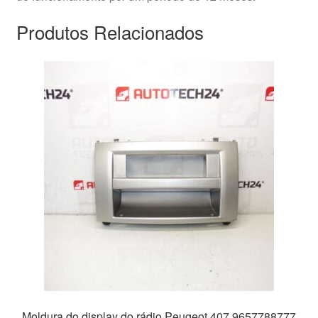
Produtos Relacionados
Moldura do display do rádio Peugeot 407 9657788777