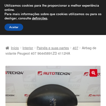
ENVIO a partir de 7 EUR
Utilizamos cookies para lhe proporcionar a melhor experiência
online.
Seg-Sex, das 9h às 16h
800 500 967
Para mais informações sobre que cookies utilizamos ou para os
desligar, consulte
definições
.
Ir
Saltar
Menu
Aceitar
para
para
a
o
Início
navegação
conteúdo
Início
Interior
Painéis e suas partes
407
Airbag de
Carrinho
volante Peugeot 407 96445891ZD 4112HA
Confira
Contato
🔍
Envio para todo o planeta
Minha conta