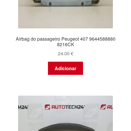
Airbag do passageiro Peugeot 407 9644588880
8216CK
24.00
€
Adicionar