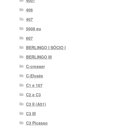
4007
406
407
5008 eu
607
BERLINGO I SÓCIO I
BERLINGO III
C-crosser
C-Elysée
C1 e 107
C2 e C3
C3 II (A51)
C3 III
C3 Picasso